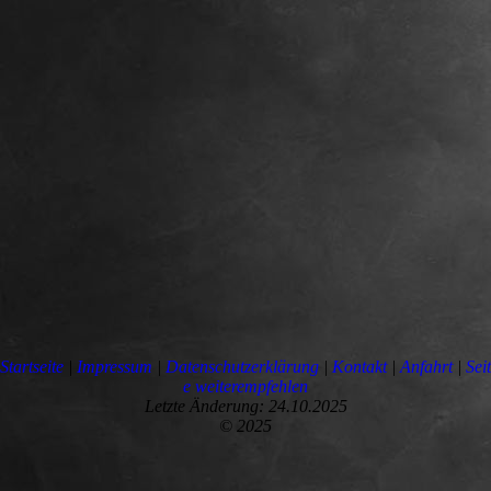
Startseite
|
Impressum
|
Datenschutzerklärung
|
Kontakt
|
Anfahrt
|
Seit
e weiterempfehlen
Letzte Änderung: 24.10.2025
© 2025