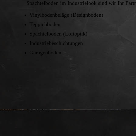
Spachtelboden im Industrielook sind wir Ihr Partne
Vinylbodenbeläge (Designboden)
Teppichboden
Spachtelboden (Loftoptik)
Industriebeschichtungen
Garagenböden