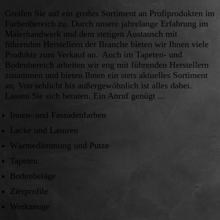
Greifen Sie auf ein großes Sortiment an Profiprodukten im
Farbenbereich zu. Durch unsere jahrelange Erfahrung im
Malerhandwerk und dem stetigen Austausch mit
führenden Herstellern der Branche bieten wir Ihnen viele
Produkte zum Verkauf an.
Auch im Tapeten- und
Bodenbereich arbeiten wir eng mit führenden Herstellern
zusammen und bieten Ihnen ein stets aktuelles Sortiment
an. Von schlicht bis außergewöhnlich ist alles dabei.
Lassen Sie sich beraten. Ein Anruf genügt ...
Innen- und Fassadenfarben
Lacke und Lasuren
Wärmedämmung und Putze
Tapeten
Bodenbeläge
Zierprofile
Werkzeuge