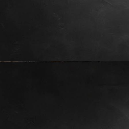
IMG_20200319_183501