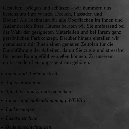
Gestalten, pflegen und schützen - wir kümmern uns
bestens um Ihre Wände, Decken, Fassaden und
Böden!
Als Fachmann für alle Oberflächen im Innen und
Außenbereich Ihres Hauses beraten wir Sie umfassend bei
der Wahl der geeigneten Materialien und bei Ihrem ganz
persönlichen Farbkonzept. Darüber hinaus erstellen wir
gemeinsam mit Ihnen einen genauen Zeitplan für die
Durchführung der Arbeiten, damit Sie zügig und stressfrei
Ihr neues Raumgefühl genießen können.
Zu unserem
umfassenden Leistungsspektrum gehören:
Innen und Außenanstrich
Tapezierarbeiten
Spachtel- und Kreativtechniken
Innen- und Außendämmung ( WDVS )
Lackierungen
Lasuranstriche
Bodenbeschichtungen