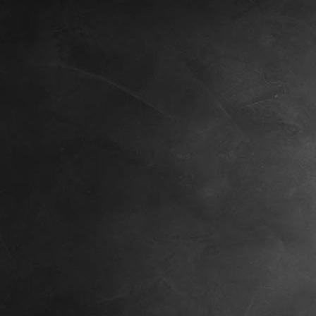
IMG_20201203_130353[1]