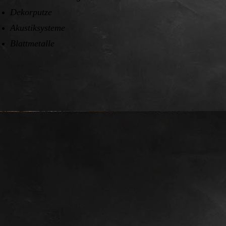
Dekorputze
Akustiksysteme
Blattmetalle