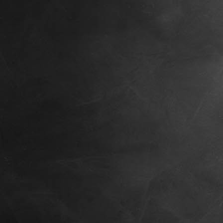
IMG_20200319_183232